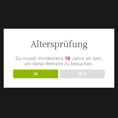
Altersprüfung
Du musst mindestens
18
Jahre alt sein,
um diese Website zu besuchen.
JA
NEIN